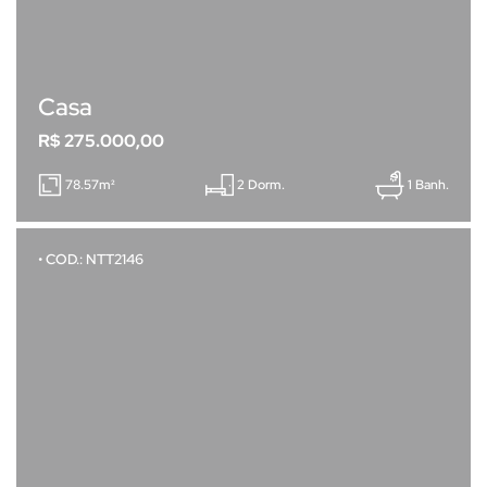
Casa
R$ 275.000,00
78.57m²
2 Dorm.
1 Banh.
• COD.: NTT2146