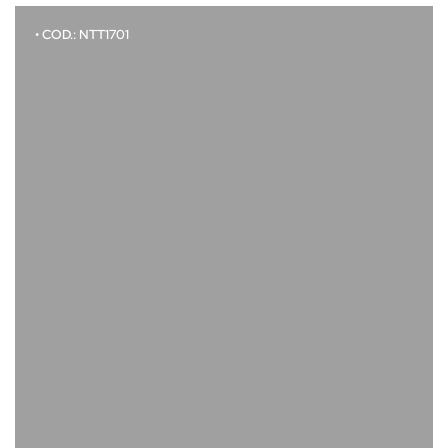
• COD.: NTT1701