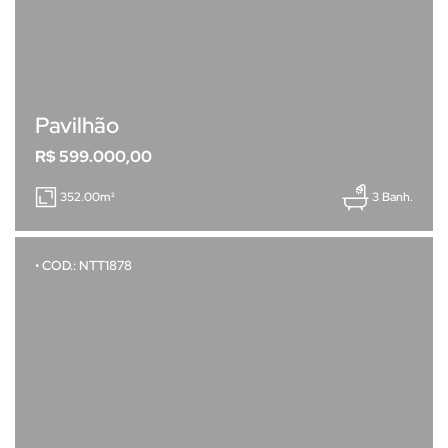
Pavilhão
R$ 599.000,00
352.00m²
3 Banh.
• COD.: NTT1878