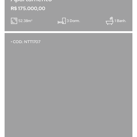
R$ 175.000,00
52.38m²
3 Dorm.
1 Banh.
• COD.: NTT1707