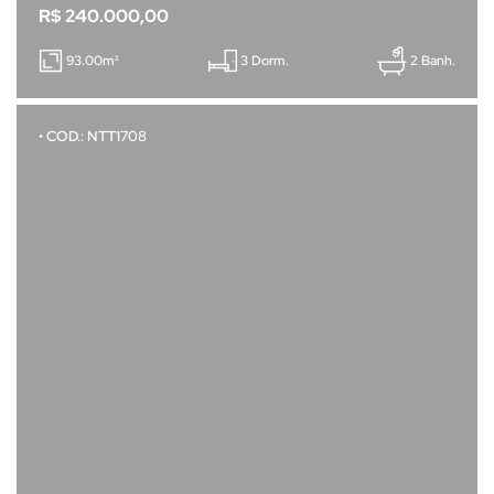
R$ 240.000,00
93.00m²
3 Dorm.
2 Banh.
• COD.: NTT1708