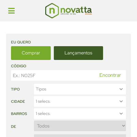
EU QUERO
Comprar
Lançamentos
CÓDIGO
Encontrar
Tipos
TIPO
1 selecs.
CIDADE
1 selecs.
BAIRROS
DE