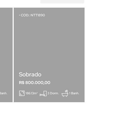
• COD.: NTT1890
Sobrado
R$ 800.000,00
Banh.
186.13m²
3 Dorm.
1 Banh.