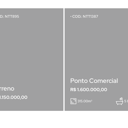
D.: NTT895
• COD.: NTT1387
Ponto Comercial
rreno
R$ 1.600.000,00
1.150.000,00
315.00m²
5 