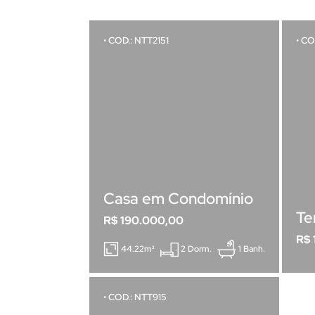
• COD.: NTT2151
• CO
Casa em Condomínio
Te
R$ 190.000,00
R$ 
44.22m²
2 Dorm.
1 Banh.
• COD.: NTT915