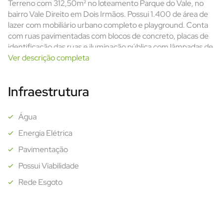
Terreno com 312,50m² no loteamento Parque do Vale, no
bairro Vale Direito em Dois Irmãos. Possui 1.400 de área de
lazer com mobiliário urbano completo e playground. Conta
com ruas pavimentadas com blocos de concreto, placas de
identificação das ruas e iluminação pública com lâmpadas de
LED.
Ver descrição completa
Localizado em área predominantemente residencial e
cercada por paisagens naturais.
Infraestrutura
Agende já sua visita.
Água
Energia Elétrica
Pavimentação
Possui Viabilidade
Rede Esgoto